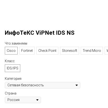
ИнфоТеКС ViPNet IDS NS
Что заменяем
Cisco
Fortinet
Check Point
Stonesoft
Trend Micro
Класс
IDS/IPS
Категория
Страна