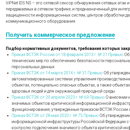
ViPNet IDS NS – это сетевой сенсор обнаружения сетевых атак
передаваемых в сетевом трафике, и предназначенный для инте
защищенности информационных систем, центров обработки дан
коммуникационного оборудования.
Получить коммерческое предложение
Подбор нормативных документов, требования которых за
Приказ ФСТЭК России от 18 февраля 2013 г. № 21
Превью
Об 
технических мер по обеспечению безопасности персональн
персональных данных
Приказ ФСТЭК от 14 марта 2014 г. № 31
Превью
Об утвержден
автоматизированных системах управления производственн
объектах, потенциально опасных объектах, а также объект
здоровья людей и для окружающей природной среды
Приказ ФСТЭК от 20 апреля 2023 г. № 69
Превью
О внесении 
значимых объектов критической информационной инфрастр
функционирования, утвержденные приказом ФСТЭК России от
Приказ ФСТЭК от 28 мая 2020 г. № 75
Превью
Об утверждении
информационной инфраструктуры Российской Федерации с 
контролю подключения значимого объекта критической ин