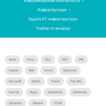
Информационная безопасность
Инфраструктура
Защита ИТ-инфраструктуры
Подбор по вендору
Avast
Cisco
DELL
ESET
HPE
Huawei
IBM
lenovo
Mdaemon
Microsoft
MySQL
Oracle
Palo Alto
Red Hat
Skype
SolarWinds
Solidworks
Symantec
VMware
ZOOM