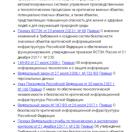
автоматизированных системах управления производственными
и технологическими процессами на критически важных объектах,
потенциально опасных объектах, а также объектах,
представляющих повышенную опасность для жизни и здоровья
людей и для окружающей природной среды
Приказ ФСТЭК от 20 апреля 2023 г. № 69
Превью
О внесении
изменений в Требования к созданию систем безопасности
значимых объектов критической информационной
инфраструктуры Российской Федерации и обеспечению их
функционирования, утвержденные приказом ФСТЭК России от 21
декабря 2017 г. № 235
149-ФЗ от 27 июля 2006 г.
Превью
Об информации,
информационных технологиях и о защите информации
Федеральный закон от 27 июля 2006 г. № 152-ФЗ
Превью
О
персональных данных
Указ Президента Российской Федерации от 30 марта 2022 г.
№ 166
Превью
О мерах по обеспечению технологической
независимости и безопасности критической информационной
инфраструктуры Российской Федерации
Федеральный закон № 187-ФЗ от 26 июля 2017 г.
Превью
О
безопасности критической информационной инфраструктуры
Российской Федерации
Приказ Федеральной службы по техническому и экспортному
контролю от 21 декабря 2017 г. № 235
Превью
Об утверждении
Требований к созданию систем безопасности значимых объектов