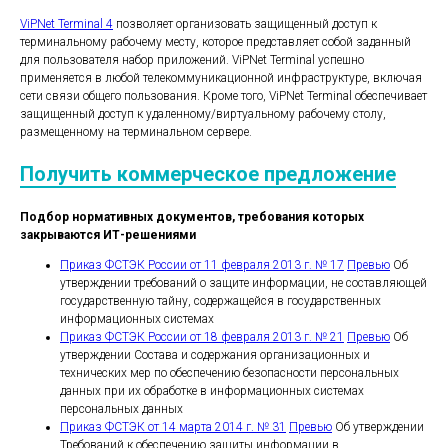
ViPNet Terminal 4
позволяет организовать защищенный доступ к
терминальному рабочему месту, которое представляет собой заданный
для пользователя набор приложений. ViPNet Terminal успешно
применяется в любой телекоммуникационной инфраструктуре, включая
сети связи общего пользования. Кроме того, ViPNet Terminal обеспечивает
защищенный доступ к удаленному/виртуальному рабочему столу,
размещенному на терминальном сервере.
Получить коммерческое предложение
Подбор нормативных документов, требования которых
закрываются ИТ-решениями
Приказ ФСТЭК России от 11 февраля 2013 г. № 17
Превью
Об
утверждении требований о защите информации, не составляющей
государственную тайну, содержащейся в государственных
информационных системах
Приказ ФСТЭК России от 18 февраля 2013 г. № 21
Превью
Об
утверждении Состава и содержания организационных и
технических мер по обеспечению безопасности персональных
данных при их обработке в информационных системах
персональных данных
Приказ ФСТЭК от 14 марта 2014 г. № 31
Превью
Об утверждении
Требований к обеспечению защиты информации в