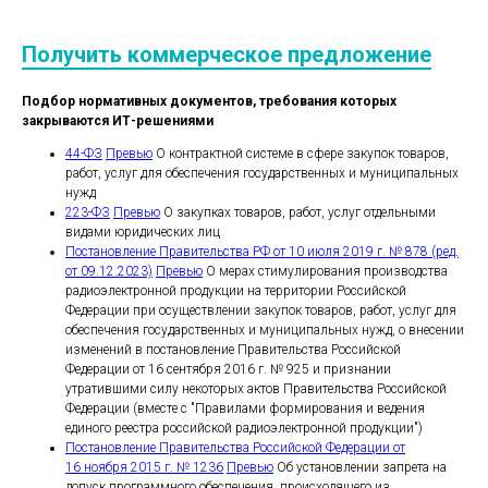
Получить коммерческое предложение
Подбор нормативных документов, требования которых
закрываются ИТ-решениями
44-ФЗ
Превью
О контрактной системе в сфере закупок товаров,
работ, услуг для обеспечения государственных и муниципальных
нужд
223-ФЗ
Превью
О закупках товаров, работ, услуг отдельными
видами юридических лиц
Постановление Правительства РФ от 10 июля 2019 г. № 878 (ред.
от 09.12.2023)
Превью
О мерах стимулирования производства
радиоэлектронной продукции на территории Российской
Федерации при осуществлении закупок товаров, работ, услуг для
обеспечения государственных и муниципальных нужд, о внесении
изменений в постановление Правительства Российской
Федерации от 16 сентября 2016 г. № 925 и признании
утратившими силу некоторых актов Правительства Российской
Федерации (вместе с "Правилами формирования и ведения
единого реестра российской радиоэлектронной продукции")
Постановление Правительства Российской Федерации от
16 ноября 2015 г. № 1236
Превью
Об установлении запрета на
допуск программного обеспечения, происходящего из